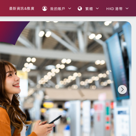
最新資訊&推廣
我的賬戶
繁體
HKD 港幣