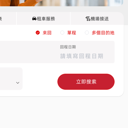
樂
租車服務
機場接送
來回
單程
多個目的地
回程日期
立即搜索