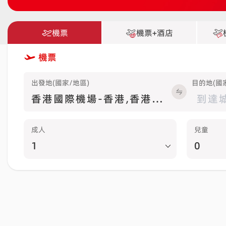
機票
機票+酒店
機票
出發地(國家/地區)
目的地(國
成人
兒童