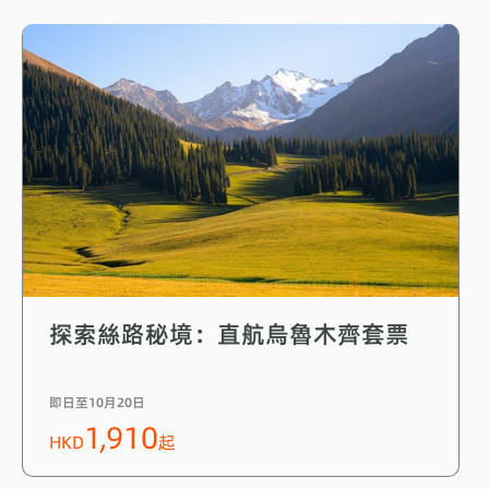
探索絲路秘境：直航烏魯木齊套票
即日至10月20日
1,910
HKD
起