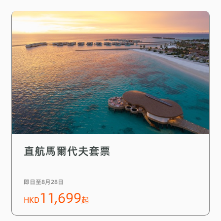
直航馬爾代夫套票
即日至8月28日
11,699
HKD
起