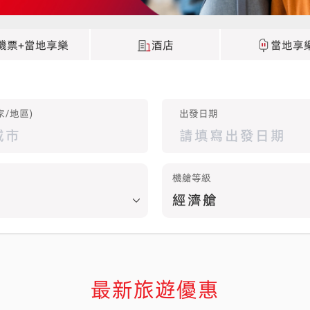
機票+當地享樂
酒店
當地享
家/地區)
出發日期
機艙等級
最新旅遊優惠