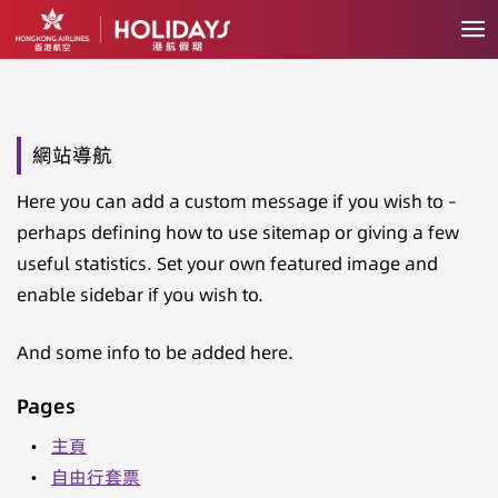
網站導航
Here you can add a custom message if you wish to –
perhaps defining how to use sitemap or giving a few
useful statistics. Set your own featured image and
enable sidebar if you wish to.
And some info to be added here.
Pages
•
主頁
•
自由行套票