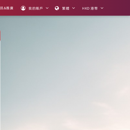
訊&推廣
我的賬戶
繁體
HKD 港幣