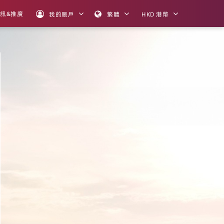
訊&推廣
我的賬戶
繁體
HKD 港幣